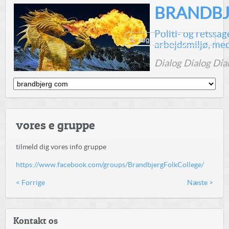
BRANDBJ
Politi- og retssa
arbejdsmiljø, me
Dialog Dialog Dia
vores e gruppe
tilmeld dig vores info gruppe
https://www.facebook.com/groups/BrandbjergFolkCollege/
< Forrige
Næste >
Kontakt os