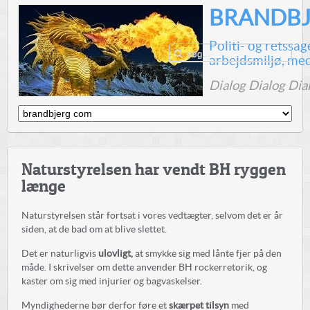
BRANDBJ
Politi- og retssa
arbejdsmiljø, me
Dialog Dialog Dia
Naturstyrelsen har vendt BH ryggen
længe
Naturstyrelsen står fortsat i vores vedtægter, selvom det er år
siden, at de bad om at blive slettet.
Det er naturligvis
ulovligt,
at smykke sig med lånte fjer på den
måde. I skrivelser om dette anvender BH rockerretorik, og
kaster om sig med injurier og bagvaskelser.
Myndighederne bør derfor føre et
skærpet tilsyn
med