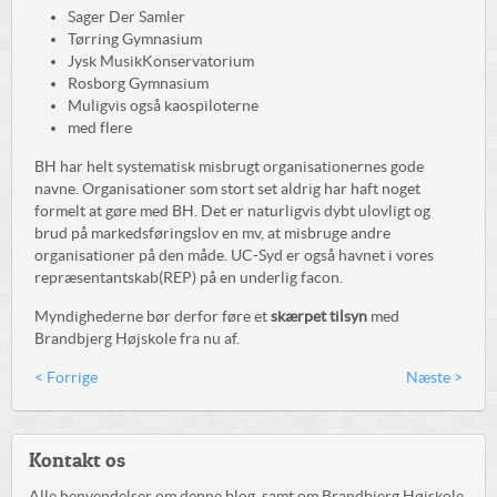
Sager Der Samler
Tørring Gymnasium
Jysk MusikKonservatorium
Rosborg Gymnasium
Muligvis også kaospiloterne
med flere
BH har helt systematisk misbrugt organisationernes gode
navne. Organisationer som stort set aldrig har haft noget
formelt at gøre med BH. Det er naturligvis dybt ulovligt og
brud på markedsføringslov en mv, at misbruge andre
organisationer på den måde. UC-Syd er også havnet i vores
repræsentantskab(REP) på en underlig facon.
Myndighederne bør derfor føre et
skærpet tilsyn
med
Brandbjerg Højskole fra nu af.
< Forrige
Næste >
Kontakt os
Alle henvendelser om denne blog, samt om Brandbjerg Højskole