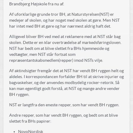
Brandbjerg Højskole fra nu af.
Af uforklarlige grunde tror BH, at Naturstyrelsen(NST) er
medejer af skolen, og har noget med skolen at gøre. Men NST
har intet med BH at gøre og har nærmest aldrig haft det.
Alligevel bliver BH ved med at reklamere med at NST står bag
skolen. Dette er en klar overtrædelse af markedsføringsloven.
NST har bedt om at blive slettet fra BHs hjemmeside og
vedtægter, men NST står fortsat som
repræsentantskabsmedlem(repper) imod NSTs vilje.
Af aktindsigter fremgår det at NST har vendt BH ryggen helt og
aldeles. I korrespondancen forfalder BH til at skrive injurier og
bagvaskelser, og der anvendes modbydelig rocker-retorik. Så
kan man egentligt godt forstå, at NST og mange andre vender
BH ryggen.
NST er langtfra den eneste repper, som har vendt BH ryggen.
Andre repper, som har vendt BH ryggen, og bedt om at blive
slettet fra BHs papirer:
NovoNordisk