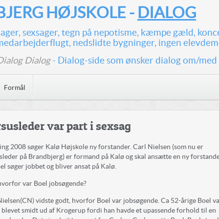
JERG HØJSKOLE -
DIALOG
ssager, sexsager, tegn på nepotisme, kæmpe gæld, konc
medarbejderflugt, nedslidte bygninger, ingen elevdem
Dialog Dialog
- Dialog-side som ønsker dialog om/med
Formål
susleder var part i sexsag
ng 2008 søger Kalø Højskole ny forstander. Carl Nielsen (som nu er
sleder på Brandbjerg) er formand på Kalø og skal ansætte en ny forstande
el søger jobbet og bliver ansat på Kalø.
vorfor var Boel jobsøgende?
Nielsen(CN) vidste godt, hvorfor Boel var jobsøgende. Ca 52-årige Boel v
 blevet smidt ud af Krogerup fordi han havde et upassende forhold til en