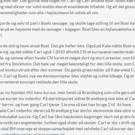
g elev der. Det gjorde ikke noget for Carl og Carl ansatte Boel. Boels kær
g med elever var vidst endda ikke et enestående tilfælde. Og alt det gossi
hemmeligheder som alle i højskoleworld vidste alt om.
jorde sig selv til part i Boels sexsager, og skulle tage stilling til om Boel h
e på en højskole med de sexsager i bagagen. Boel blev en fejlansættelse 
l.
rde aldrig have ansat Boel. Det gik heller ikke. Også på Kalø måtte Boel s
e sig, og det måtte Carl også. I 2010 afholdt CN et europæisk mesterskab 
lø, og samme aften havde CN hyret et meget dyrt og stort orkester, som b
ind fra Stockholm. Det hele var meget bekosteligt for den lille skole, som 
lod konkurstruet efter den sommer. De gamle græsrødder på Kalø smed C
n. Carl og Boels nye verdenskoncepter blev sløjfet og rullet tilbage. Og e
orienteret koncept reddede den lille skole.
var nu hjemløs ifht hans kursus, men fandt så Brandbjerg som ville gøre alt
 nye kurser mv indenfor. På det tidspunkt vidste Brandbjerg nok ikke at Car
r herrer, og hver gang Carl tjener 1 krone så kan han bruge 2 til. At have
lade Carl indenfor døren på Brandbjerg har derfor økonomisk ikke altid 
iskutabel succes. Og Carl har lånt højskolens bygninger stort set gratis fx 
e nytårsarrangementer, hvilket også slider på skolen. Carl er dyr i drift o
 skal BH overveje at stoppe samarbejdet med selvfede Carl så kurser der
s ordentlige penge på kan komme til.