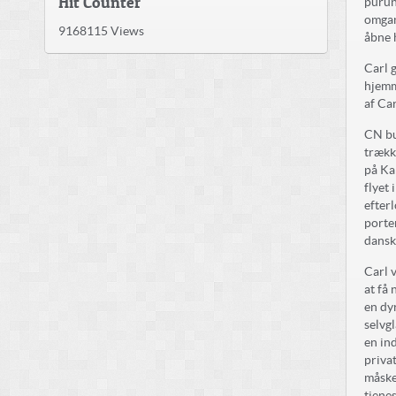
Hit Counter
purun
omgan
9168115
Views
åbne 
Carl g
hjemm
af Car
CN bu
trækk
på Ka
flyet 
efter
porte
dansk
Carl 
at få
en dy
selvg
en ind
privat
måske
tjene