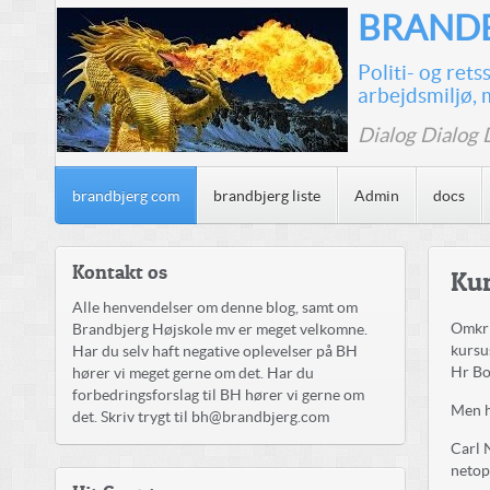
BRANDB
Politi- og ret
arbejdsmiljø, 
Dialog Dialog 
brandbjerg com
brandbjerg liste
Admin
docs
Kontakt os
Kur
Alle henvendelser om denne blog, samt om
Omkri
Brandbjerg Højskole mv er meget velkomne.
kursu
Har du selv haft negative oplevelser på BH
Hr Bo
hører vi meget gerne om det. Har du
forbedringsforslag til BH hører vi gerne om
Men h
det. Skriv trygt til bh@brandbjerg.com
Carl 
netop