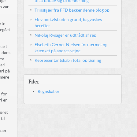
lige
til at udtale sig til denne blog
p var
Trinskjær fra FFD bakker denne blog op
Elev bortvist uden grund, bagvaskes
ørte
herefter
begået
Nikolaj Rysager er udtrådt af rep
Elsebeth Gerner Nielsen fornærmet og
nart
krænket på andres vejne
i dans
lev
Repræsentantskab i total opløsning
Carl
arl på
t mere
Filer
Regnskaber
 for
l er
været
til
g
 kan