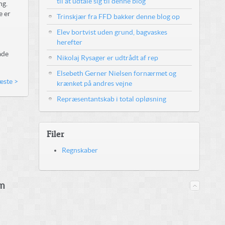
til at udtale sig til denne blog
ng.
e er
Trinskjær fra FFD bakker denne blog op
Elev bortvist uden grund, bagvaskes
herefter
åde
Nikolaj Rysager er udtrådt af rep
Elsebeth Gerner Nielsen fornærmet og
ste >
krænket på andres vejne
Repræsentantskab i total opløsning
Filer
Regnskaber
m