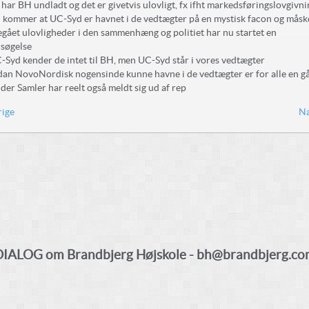
 har
BH
undladt og det er givetvis ulovligt, fx ifht markedsføringslovgivni
l kommer at UC-Syd er havnet i de vedtægter på en mystisk facon og måsk
egået ulovligheder i den sammenhæng og politiet har nu startet en
søgelse
-Syd kender de intet til BH, men UC-Syd står i vores vedtægter
an NovoNordisk nogensinde kunne havne i de vedtægter er for alle en g
 der Samler har reelt også meldt sig ud af rep
rige
Næ
DIALOG om Brandbjerg Højskole - bh@brandbjerg.co