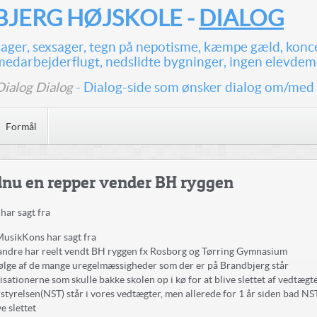
JERG HØJSKOLE -
DIALOG
ssager, sexsager, tegn på nepotisme, kæmpe gæld, konc
medarbejderflugt, nedslidte bygninger, ingen elevdem
Dialog Dialog
- Dialog-side som ønsker dialog om/med
Formål
nu en repper vender BH ryggen
har sagt fra
MusikKons har sagt fra
 andre har reelt vendt
BH
ryggen fx Rosborg og Tørring Gymnasium
ølge af de mange uregelmæssigheder som der er på Brandbjerg står
isationerne som skulle bakke skolen op i kø for at blive slettet af vedtægt
styrelsen(NST) står i vores vedtægter, men allerede for 1 år siden bad N
ve slettet