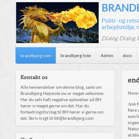
BRANDB
Politi- og ret
arbejdsmiljø, 
Dialog Dialog 
brandbjerg com
brandbjerg liste
Admin
docs
Kontakt os
end
Alle henvendelser om denne blog, samt om
Novo 
Brandbjerg Højskole mv er meget velkomne.
Har du selv haft negative oplevelser på BH
Jysk 
hører vi meget gerne om det. Har du
flere
forbedringsforslag til BH hører vi gerne om
som f
det. Skriv trygt til bh@brandbjerg.com
organ
Natur
at bli