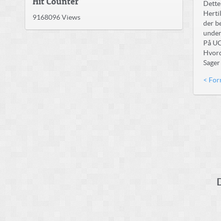
Hit Counter
Dette
Herti
9168096
Views
der b
under
På UC
Hvord
Sager
< For