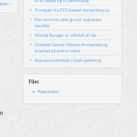
til at udtale sig til denne blog
ste >
Trinskjær fra FFD bakker denne blog op
Elev bortvist uden grund, bagvaskes
herefter
Nikolaj Rysager er udtrådt af rep
Elsebeth Gerner Nielsen fornærmet og
krænket på andres vejne
Repræsentantskab i total opløsning
Filer
Regnskaber
m