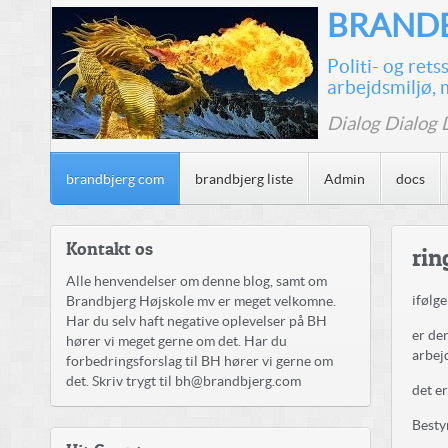
BRANDB
Politi- og ret
arbejdsmiljø, 
Dialog Dialog 
brandbjerg com
brandbjerg liste
Admin
docs
Kontakt os
rin
Alle henvendelser om denne blog, samt om
ifølg
Brandbjerg Højskole mv er meget velkomne.
Har du selv haft negative oplevelser på BH
er de
hører vi meget gerne om det. Har du
arbej
forbedringsforslag til BH hører vi gerne om
det. Skriv trygt til bh@brandbjerg.com
det e
Besty