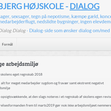
JERG HØJSKOLE -
DIALOG
ssager, sexsager, tegn på nepotisme, kæmpe gæld, konc
medarbejderflugt, nedslidte bygninger, ingen elevdem
Dialog Dialog
- Dialog-side som ønsker dialog om/med
Formål
ge arbejdsmiljø
e skolens eget regnskab 2018
r alt for meget medarbejder sygdom og fravær samt ekstremt negativt
dsmiljø
r opsigtsvækkende, at den slags noteres i et regnskab af skolens egen revi
relsesformanden frem til marts2019 gør nok ikke arbejdsmiljøet nemmer