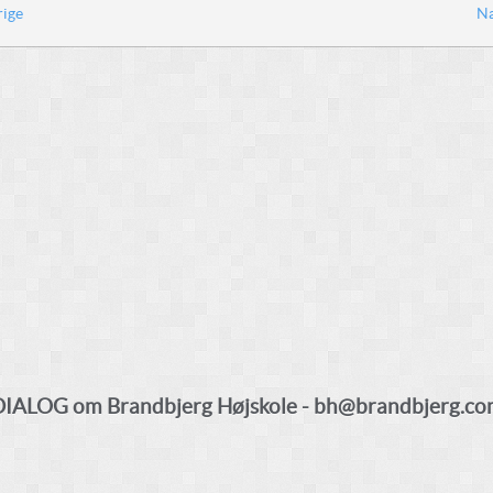
rige
Næ
DIALOG om Brandbjerg Højskole - bh@brandbjerg.co