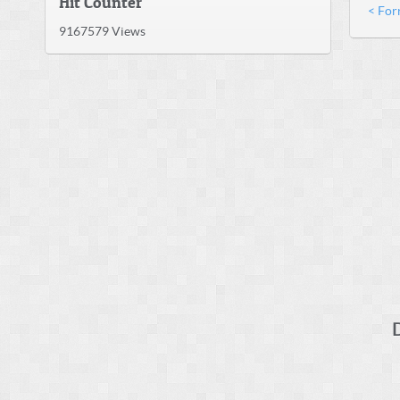
Hit Counter
< For
9167579
Views