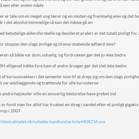
å een eller anden måde.
der er tale om en meget ung lærer og en moden og fremmelig elev og det he
år i det absolut hemmelige så kan det måske gå an
d betydelige aldersforskelle og desideret praleri er det totalt pinligt for 
or stoppes den slags pinlige og drama-skabende adfærd ikke?
reren så både var dum, uduelig, og fordrukken gør det jo ikke bedre
 BH alligevel måtte fyre ham af andre årsager gør det slet ikke bedre
 af kursussnakken i det semester kom til at dreje sig om den slags pinligh
et var ødelæggende og trættende for alle kursisterne
e andre højskoler ville en ansvarlig bestyrelse have grebet ind
 er fordi man for altid har trukket en streg i sandet efter et pinligt gigakix
rup i 2007
://ekstrabladet.dk/nyheder/samfund/article4408236.ece