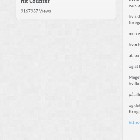
Hit Counter
væk p
9167937
Views
hvis 
foreg
men ve
hvorf
at læ
og at
Meget
hvilk
på all
og det
Kroge
https