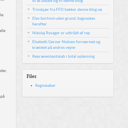
til at udtale sig til denne blog
Trinskjær fra FFD bakker denne blog op
le
Elev bortvist uden grund, bagvaskes
herefter
alle
Nikolaj Rysager er udtrådt af rep
Elsebeth Gerner Nielsen fornærmet og
krænket på andres vejne
Repræsentantskab i total opløsning
eder,
Filer
Regnskaber
 på