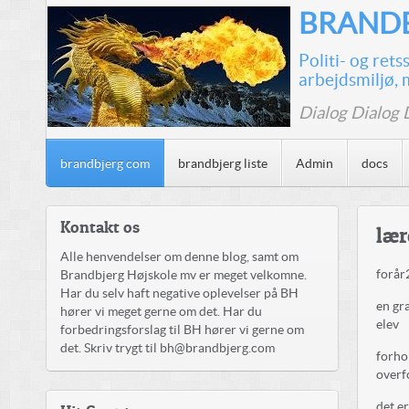
BRANDB
Politi- og ret
arbejdsmiljø, 
Dialog Dialog 
brandbjerg com
brandbjerg liste
Admin
docs
Kontakt os
lær
Alle henvendelser om denne blog, samt om
forår
Brandbjerg Højskole mv er meget velkomne.
Har du selv haft negative oplevelser på BH
en gr
hører vi meget gerne om det. Har du
elev
forbedringsforslag til BH hører vi gerne om
det. Skriv trygt til bh@brandbjerg.com
forho
overf
det er