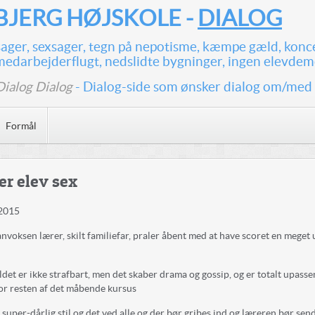
JERG HØJSKOLE -
DIALOG
ssager, sexsager, tegn på nepotisme, kæmpe gæld, konc
medarbejderflugt, nedslidte bygninger, ingen elevdem
Dialog Dialog
- Dialog-side som ønsker dialog om/med
Formål
er elev sex
2015
anvoksen lærer, skilt familiefar, praler åbent med at have scoret en meget
ldet er ikke strafbart, men det skaber drama og gossip, og er totalt upass
or resten af det måbende kursus
 super-dårlig stil og det ved alle og der bør gribes ind og læreren bør sen