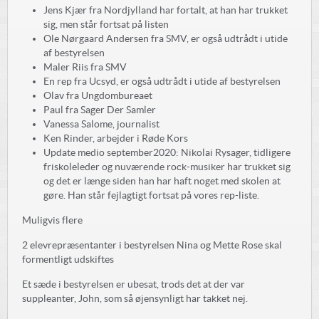
Jens Kjær fra Nordjylland har fortalt, at han har trukket
sig, men står fortsat på listen
Ole Nørgaard Andersen fra SMV, er også udtrådt i utide
af bestyrelsen
Maler Riis fra SMV
En rep fra Ucsyd, er også udtrådt i utide af bestyrelsen
Olav fra Ungdombureaet
Paul fra Sager Der Samler
Vanessa Salome, journalist
Ken Rinder, arbejder i Røde Kors
Update medio september2020: Nikolai Rysager, tidligere
friskoleleder og nuværende rock-musiker har trukket sig
og det er længe siden han har haft noget med skolen at
gøre. Han står fejlagtigt fortsat på vores rep-liste.
Muligvis flere
2 elevrepræsentanter i bestyrelsen Nina og Mette Rose skal
formentligt udskiftes
Et sæde i bestyrelsen er ubesat, trods det at der var
suppleanter, John, som så øjensynligt har takket nej.