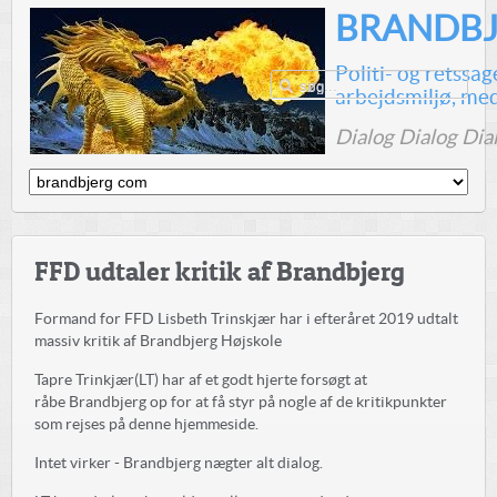
BRANDBJ
Politi- og retssa
arbejdsmiljø, me
Dialog Dialog Dia
FFD udtaler kritik af Brandbjerg
Formand for FFD Lisbeth Trinskjær har i efteråret 2019 udtalt
massiv kritik af Brandbjerg Højskole
Tapre Trinkjær(LT) har af et godt hjerte forsøgt at
råbe Brandbjerg op for at få styr på nogle af de kritikpunkter
som rejses på denne hjemmeside.
Intet virker - Brandbjerg nægter alt dialog.